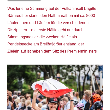
Was für eine Stimmung auf der Vulkaninsel! Brigitte
Bärnreuther startet den Halbmarathon mit ca. 8000
Läuferinnen und Läufern für die verschiedenen
Disziplinen – die erste Hälfte geht nur durch
Stimmungsnester, die zweiten Hälfte als
Pendelstrecke am
Breiðafjörður entlang, der
Zieleinlauf ist neben dem Sitz des Premierministers