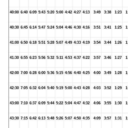
40:00
6:40
6:09
5:43
5:20
5:00
4:42
4:27
4:13
3:49
3:38
1:23
1
40:30
6:45
6:14
5:47
5:24
5:04
4:46
4:30
4:16
3:51
3:41
1:25
1
41:00
6:50
6:18
5:51
5:28
5:07
4:49
4:33
4:19
3:54
3:44
1:26
1
41:30
6:55
6:23
5:56
5:32
5:11
4:53
4:37
4:22
3:57
3:46
1:27
1
42:00
7:00
6:28
6:00
5:36
5:15
4:56
4:40
4:25
4:00
3:49
1:28
1
42:30
7:05
6:32
6:04
5:40
5:19
5:00
4:43
4:28
4:03
3:52
1:29
1
43:00
7:10
6:37
6:09
5:44
5:22
5:04
4:47
4:32
4:06
3:55
1:30
1
43:30
7:15
6:42
6:13
5:48
5:26
5:07
4:50
4:35
4:09
3:57
1:31
1