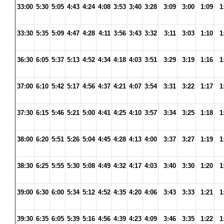
33:00
5:30
5:05
4:43
4:24
4:08
3:53
3:40
3:28
3:09
3:00
1:09
1
33:30
5:35
5:09
4:47
4:28
4:11
3:56
3:43
3:32
3:11
3:03
1:10
1
36:30
6:05
5:37
5:13
4:52
4:34
4:18
4:03
3:51
3:29
3:19
1:16
1
37:00
6:10
5:42
5:17
4:56
4:37
4:21
4:07
3:54
3:31
3:22
1:17
1
37:30
6:15
5:46
5:21
5:00
4:41
4:25
4:10
3:57
3:34
3:25
1:18
1
38:00
6:20
5:51
5:26
5:04
4:45
4:28
4:13
4:00
3:37
3:27
1:19
1
38:30
6:25
5:55
5:30
5:08
4:49
4:32
4:17
4:03
3:40
3:30
1:20
1
39:00
6:30
6:00
5:34
5:12
4:52
4:35
4:20
4:06
3:43
3:33
1:21
1
39:30
6:35
6:05
5:39
5:16
4:56
4:39
4:23
4:09
3:46
3:35
1:22
1