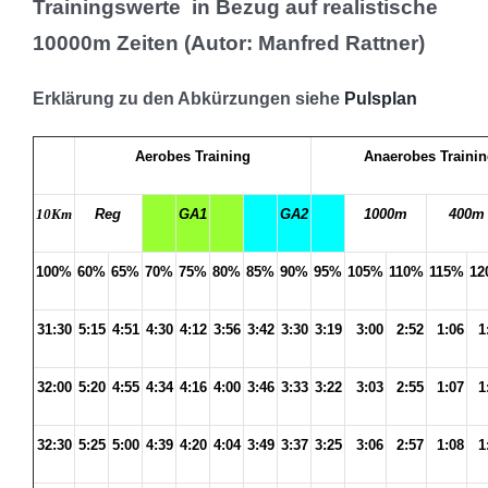
Trainingswerte in Bezug auf realistische
10000m Zeiten (Autor: Manfred Rattner)
Erklärung zu den Abkürzungen siehe
Pulsplan
Aerobes Training
Anaerobes Traini
10Km
Reg
GA1
GA2
1000m
400m
100%
60%
65%
70%
75%
80%
85%
90%
95%
105%
110%
115%
12
31:30
5:15
4:51
4:30
4:12
3:56
3:42
3:30
3:19
3:00
2:52
1:06
1
32:00
5:20
4:55
4:34
4:16
4:00
3:46
3:33
3:22
3:03
2:55
1:07
1
32:30
5:25
5:00
4:39
4:20
4:04
3:49
3:37
3:25
3:06
2:57
1:08
1