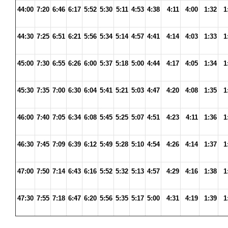
44:00
7:20
6:46
6:17
5:52
5:30
5:11
4:53
4:38
4:11
4:00
1:32
1
44:30
7:25
6:51
6:21
5:56
5:34
5:14
4:57
4:41
4:14
4:03
1:33
1
45:00
7:30
6:55
6:26
6:00
5:37
5:18
5:00
4:44
4:17
4:05
1:34
1
45:30
7:35
7:00
6:30
6:04
5:41
5:21
5:03
4:47
4:20
4:08
1:35
1
46:00
7:40
7:05
6:34
6:08
5:45
5:25
5:07
4:51
4:23
4:11
1:36
1
46:30
7:45
7:09
6:39
6:12
5:49
5:28
5:10
4:54
4:26
4:14
1:37
1
47:00
7:50
7:14
6:43
6:16
5:52
5:32
5:13
4:57
4:29
4:16
1:38
1
47:30
7:55
7:18
6:47
6:20
5:56
5:35
5:17
5:00
4:31
4:19
1:39
1