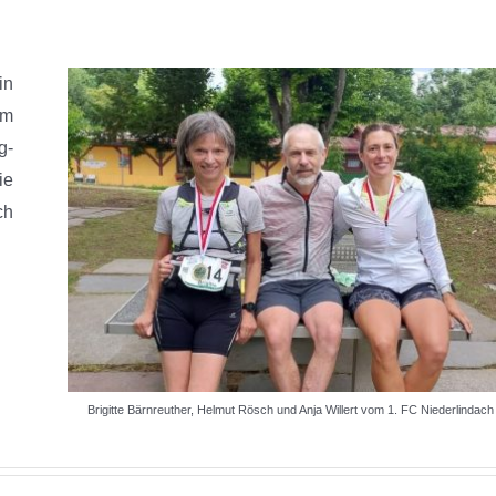
in
em
g-
ie
ch
Brigitte Bärnreuther, Helmut Rösch und Anja Willert vom 1. FC Niederlindach