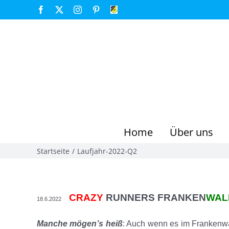
Zum
Facebook
X
Instagram
Pinterest
FSV
Großenseebach
Inhalt
springen
Home
Über uns
Startseite
Laufjahr-2022-Q2
CRAZY
RUNNERS FRANKEN
WAL
18.6.2022
Manche mögen’s heiß
: Auch wenn es im Frankenwald