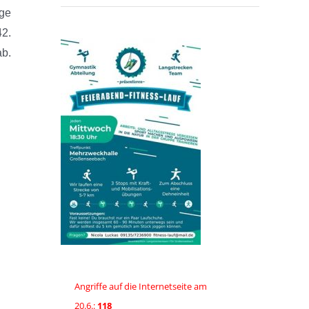
nge
42.
ab.
Angriffe auf die Internetseite am
20.6.:
118