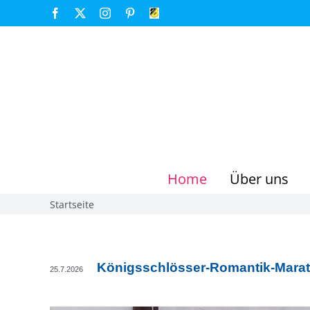
Zum
Facebook
X
Instagram
Pinterest
FSV
Großenseebach
Inhalt
springen
Home
Über uns
Startseite
Königsschlösser-Romantik-Mara
25.7.2026