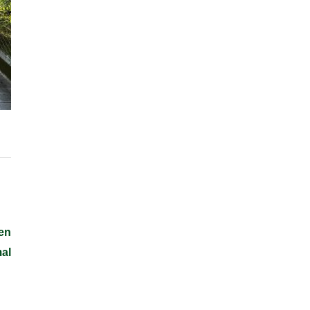
en
al