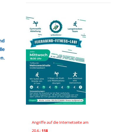
nd
le
en.
Angriffe auf die Internetseite am
20.6.:
118