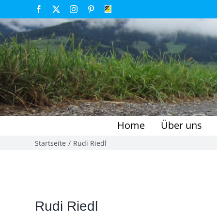
Zum
Facebook
X
Instagram
Pinterest
FSV
Großenseebach
Inhalt
springen
Home
Über uns
Startseite
Rudi Riedl
Rudi Riedl