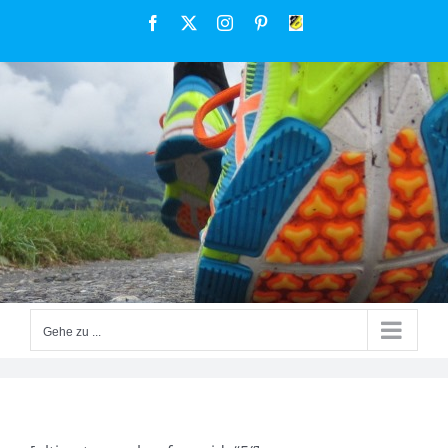
Zum
Facebook
X
Instagram
Pinterest
FSV
Inhalt
Großenseebach
springen
Gehe zu ...