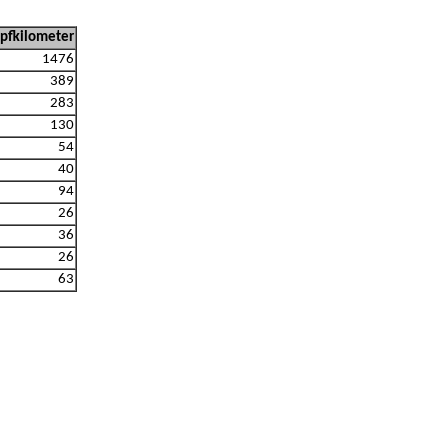
pfkilometer
1476
389
283
130
54
40
94
26
36
26
63