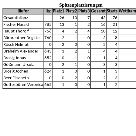
Spitzenplatzierungen
läufer
lkz
Platz1
Platz2
Platz3
Gesamt
Starts
Wettkam
Gesamtbilanz
26
10
7
43
76
Fischer Harald
785
13
1
2
16
21
Haupt Thorolf
756
4
2
4
10
12
Bärnreuther Brigitte
760
2
1
0
3
8
Rösch Helmut
0
2
0
0
2
4
Draheim Alexander
643
1
2
1
4
4
Brosig Jonas
682
0
1
0
1
4
Gößmann Ursula
0
2
1
0
3
3
Brosig Jochen
624
1
0
0
1
3
Beer Elisabeth
0
0
2
0
2
3
Gottesbüren Veronica
665
1
0
0
1
2