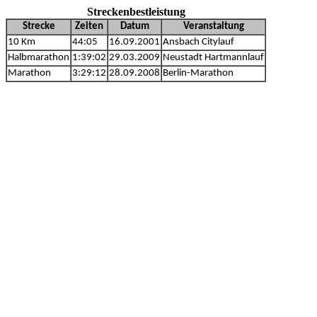
Streckenbestleistung
Strecke
Zeiten
Datum
Veranstaltung
10 Km
44:05
16.09.2001
Ansbach Citylauf
Halbmarathon
1:39:02
29.03.2009
Neustadt Hartmannlauf
Marathon
3:29:12
28.09.2008
Berlin-Marathon