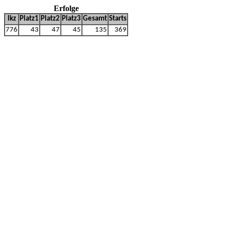
Erfolge
lkz
Platz1
Platz2
Platz3
Gesamt
Starts
776
43
47
45
135
369