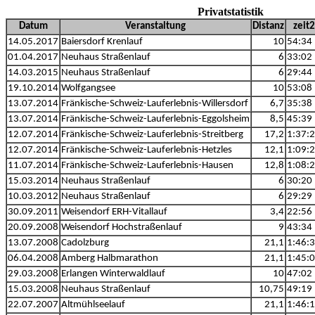
Privatstatistik
Datum
Veranstaltung
Distanz
zeit2
14.05.2017
Baiersdorf Krenlauf
10
54:34
01.04.2017
Neuhaus Straßenlauf
6
33:02
14.03.2015
Neuhaus Straßenlauf
6
29:44
19.10.2014
Wolfgangsee
10
53:08
13.07.2014
Fränkische-Schweiz-Lauferlebnis-Willersdorf
6,7
35:38
13.07.2014
Fränkische-Schweiz-Lauferlebnis-Eggolsheim
8,5
45:39
12.07.2014
Fränkische-Schweiz-Lauferlebnis-Streitberg
17,2
1:37:
12.07.2014
Fränkische-Schweiz-Lauferlebnis-Hetzles
12,1
1:09:
11.07.2014
Fränkische-Schweiz-Lauferlebnis-Hausen
12,8
1:08:
15.03.2014
Neuhaus Straßenlauf
6
30:20
10.03.2012
Neuhaus Straßenlauf
6
29:29
30.09.2011
Weisendorf ERH-Vitallauf
3,4
22:56
20.09.2008
Weisendorf Hochstraßenlauf
9
43:34
13.07.2008
Cadolzburg
21,1
1:46:
06.04.2008
Amberg Halbmarathon
21,1
1:45:
29.03.2008
Erlangen Winterwaldlauf
10
47:02
15.03.2008
Neuhaus Straßenlauf
10,75
49:19
22.07.2007
Altmühlseelauf
21,1
1:46: