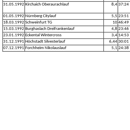
31.05.1992
Kirchaich Oberaurachlauf
8,4
37:24
01.05.1992
Nürnberg Citylauf
5,5
23:51
18.03.1992
Schweinfurt TG
10
46:49
15.03.1992
Burghaslach Dreifrankenlauf
4,8
23:46
23.01.1992
Eckental Wintercross
3,4
14:53
31.12.1991
Höchstadt Silvesterlauf
6,44
30:01
07.12.1991
Forchheim Nikolauslauf
5,1
24:38