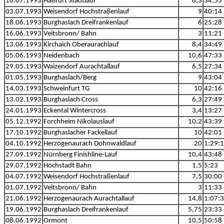
18.07.1993
Haßfurt Stadtlauf
8,3
34:55
03.07.1993
Weisendorf Hochstraßenlauf
9
40:14
18.06.1993
Burghaslach Dreifrankenlauf
6
25:28
16.06.1993
Veitsbronn/ Bahn
3
11:21
13.06.1993
Kirchaich Oberaurachlauf
8,4
34:49
05.06.1993
Neidenbach
10,6
47:33
29.05.1993
Waizendorf Aurachtallauf
6,5
27:34
01.05.1993
Burghaslach/Berg
9
43:04
14.03.1993
Schweinfurt TG
10
42:16
13.02.1993
Burghaslach Cross
6,3
27:49
24.01.1993
Eckental Wintercross
3,4
13:27
05.12.1992
Forchheim Nikolauslauf
10,2
43:39
17.10.1992
Burghaslacher Fackellauf
10
42:01
04.10.1992
Herzogenaurach Dohnwaldlauf
20
1:29:
27.09.1992
Nürnberg Finishline-Lauf
10,4
43:48
29.07.1992
Höchstadt Bahn
1,5
5:23
04.07.1992
Weisendorf Hochstraßenlauf
7,5
30:00
01.07.1992
Veitsbronn/ Bahn
3
11:33
21.06.1992
Herzogenaurach Aurachtallauf
14,8
1:07:
19.06.1992
Burghaslach Dreifrankenlauf
5,75
23:33
08.06.1992
Ormont
10,5
50:58