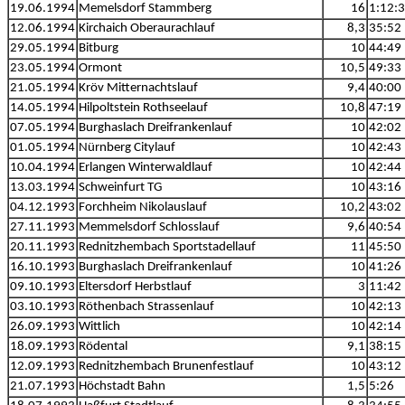
19.06.1994
Memelsdorf Stammberg
16
1:12:
12.06.1994
Kirchaich Oberaurachlauf
8,3
35:52
29.05.1994
Bitburg
10
44:49
23.05.1994
Ormont
10,5
49:33
21.05.1994
Kröv Mitternachtslauf
9,4
40:00
14.05.1994
Hilpoltstein Rothseelauf
10,8
47:19
07.05.1994
Burghaslach Dreifrankenlauf
10
42:02
01.05.1994
Nürnberg Citylauf
10
42:43
10.04.1994
Erlangen Winterwaldlauf
10
42:44
13.03.1994
Schweinfurt TG
10
43:16
04.12.1993
Forchheim Nikolauslauf
10,2
43:02
27.11.1993
Memmelsdorf Schlosslauf
9,6
40:54
20.11.1993
Rednitzhembach Sportstadellauf
11
45:50
16.10.1993
Burghaslach Dreifrankenlauf
10
41:26
09.10.1993
Eltersdorf Herbstlauf
3
11:42
03.10.1993
Röthenbach Strassenlauf
10
42:13
26.09.1993
Wittlich
10
42:14
18.09.1993
Rödental
9,1
38:15
12.09.1993
Rednitzhembach Brunenfestlauf
10
43:12
21.07.1993
Höchstadt Bahn
1,5
5:26