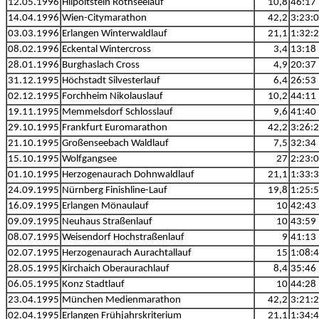
12.05.1996
Hilpoltstein Rothseelauf
10,8
46:17
14.04.1996
Wien-Citymarathon
42,2
3:23:
03.03.1996
Erlangen Winterwaldlauf
21,1
1:32:
08.02.1996
Eckental Wintercross
3,4
13:18
28.01.1996
Burghaslach Cross
4,9
20:37
31.12.1995
Höchstadt Silvesterlauf
6,4
26:53
02.12.1995
Forchheim Nikolauslauf
10,2
44:11
19.11.1995
Memmelsdorf Schlosslauf
9,6
41:40
29.10.1995
Frankfurt Euromarathon
42,2
3:26:
21.10.1995
Großenseebach Waldlauf
7,5
32:34
15.10.1995
Wolfgangsee
27
2:23:
01.10.1995
Herzogenaurach Dohnwaldlauf
21,1
1:33:
24.09.1995
Nürnberg Finishline-Lauf
19,8
1:25:
16.09.1995
Erlangen Mönaulauf
10
42:43
09.09.1995
Neuhaus Straßenlauf
10
43:59
08.07.1995
Weisendorf Hochstraßenlauf
9
41:13
02.07.1995
Herzogenaurach Aurachtallauf
15
1:08:
28.05.1995
Kirchaich Oberaurachlauf
8,4
35:46
06.05.1995
Konz Stadtlauf
10
44:28
23.04.1995
München Medienmarathon
42,2
3:21:
02.04.1995
Erlangen Frühjahrskriterium
21,1
1:34: