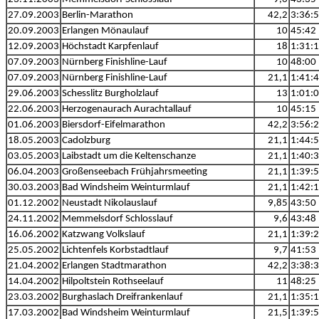
27.09.2003
Berlin-Marathon
42,2
3:36:
20.09.2003
Erlangen Mönaulauf
10
45:42
12.09.2003
Höchstadt Karpfenlauf
18
1:31:
07.09.2003
Nürnberg Finishline-Lauf
10
48:00
07.09.2003
Nürnberg Finishline-Lauf
21,1
1:41:
29.06.2003
Schesslitz Burgholzlauf
13
1:01:
22.06.2003
Herzogenaurach Aurachtallauf
10
45:15
01.06.2003
Biersdorf-Eifelmarathon
42,2
3:56:
18.05.2003
Cadolzburg
21,1
1:44:
03.05.2003
Laibstadt um die Keltenschanze
21,1
1:40:
06.04.2003
Großenseebach Frühjahrsmeeting
21,1
1:39:
30.03.2003
Bad Windsheim Weinturmlauf
21,1
1:42:
01.12.2002
Neustadt Nikolauslauf
9,85
43:50
24.11.2002
Memmelsdorf Schlosslauf
9,6
43:48
16.06.2002
Katzwang Volkslauf
21,1
1:39:
25.05.2002
Lichtenfels Korbstadtlauf
9,7
41:53
21.04.2002
Erlangen Stadtmarathon
42,2
3:38:
14.04.2002
Hilpoltstein Rothseelauf
11
48:25
23.03.2002
Burghaslach Dreifrankenlauf
21,1
1:35:
17.03.2002
Bad Windsheim Weinturmlauf
21,5
1:39: