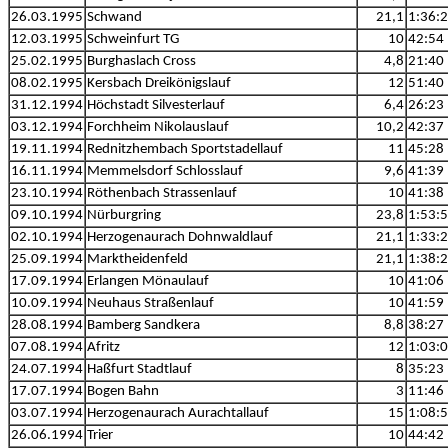
26.03.1995
Schwand
21,1
1:36:
12.03.1995
Schweinfurt TG
10
42:54
25.02.1995
Burghaslach Cross
4,8
21:40
08.02.1995
Kersbach Dreikönigslauf
12
51:40
31.12.1994
Höchstadt Silvesterlauf
6,4
26:23
03.12.1994
Forchheim Nikolauslauf
10,2
42:37
19.11.1994
Rednitzhembach Sportstadellauf
11
45:28
16.11.1994
Memmelsdorf Schlosslauf
9,6
41:39
23.10.1994
Röthenbach Strassenlauf
10
41:38
09.10.1994
Nürburgring
23,8
1:53:
02.10.1994
Herzogenaurach Dohnwaldlauf
21,1
1:33:
25.09.1994
Marktheidenfeld
21,1
1:38:
17.09.1994
Erlangen Mönaulauf
10
41:06
10.09.1994
Neuhaus Straßenlauf
10
41:59
28.08.1994
Bamberg Sandkera
8,8
38:27
07.08.1994
Afritz
12
1:03:
24.07.1994
Haßfurt Stadtlauf
8
35:23
17.07.1994
Bogen Bahn
3
11:46
03.07.1994
Herzogenaurach Aurachtallauf
15
1:08:
26.06.1994
Trier
10
44:42