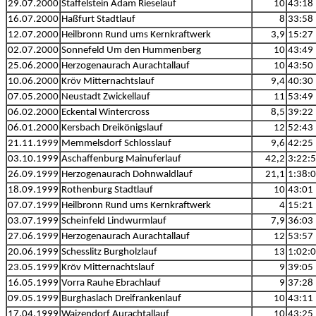
29.07.2000
Staffelstein Adam Rieselauf
10
43:18
16.07.2000
Haßfurt Stadtlauf
8
33:58
12.07.2000
Heilbronn Rund ums Kernkraftwerk
3,9
15:27
02.07.2000
Sonnefeld Um den Hummenberg
10
43:49
25.06.2000
Herzogenaurach Aurachtallauf
10
43:50
10.06.2000
Kröv Mitternachtslauf
9,4
40:30
07.05.2000
Neustadt Zwickellauf
11
53:49
06.02.2000
Eckental Wintercross
8,5
39:22
06.01.2000
Kersbach Dreikönigslauf
12
52:43
21.11.1999
Memmelsdorf Schlosslauf
9,6
42:25
03.10.1999
Aschaffenburg Mainuferlauf
42,2
3:22:
26.09.1999
Herzogenaurach Dohnwaldlauf
21,1
1:38:
18.09.1999
Rothenburg Stadtlauf
10
43:01
07.07.1999
Heilbronn Rund ums Kernkraftwerk
4
15:21
03.07.1999
Scheinfeld Lindwurmlauf
7,9
36:03
27.06.1999
Herzogenaurach Aurachtallauf
12
53:57
20.06.1999
Schesslitz Burgholzlauf
13
1:02:
23.05.1999
Kröv Mitternachtslauf
9
39:05
16.05.1999
Vorra Rauhe Ebrachlauf
9
37:28
09.05.1999
Burghaslach Dreifrankenlauf
10
43:11
17.04.1999
Waizendorf Aurachtallauf
10
43:25