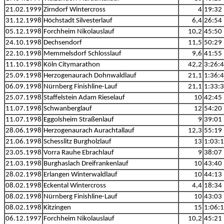
21.02.1999
Zirndorf Wintercross
4
19:32
31.12.1998
Höchstadt Silvesterlauf
6,4
26:54
05.12.1998
Forchheim Nikolauslauf
10,2
45:50
24.10.1998
Dechsendorf
11,5
50:29
22.10.1998
Memmelsdorf Schlosslauf
9,6
41:55
11.10.1998
Köln Citymarathon
42,2
3:26:
25.09.1998
Herzogenaurach Dohnwaldlauf
21,1
1:36:
06.09.1998
Nürnberg Finishline-Lauf
21,1
1:33:
25.07.1998
Staffelstein Adam Rieselauf
10
42:45
11.07.1998
Schwanberglauf
12
54:20
11.07.1998
Eggolsheim Straßenlauf
9
39:01
28.06.1998
Herzogenaurach Aurachtallauf
12,3
55:19
21.06.1998
Schesslitz Burgholzlauf
13
1:03:
23.05.1998
Vorra Rauhe Ebrachlauf
9
38:07
21.03.1998
Burghaslach Dreifrankenlauf
10
43:40
28.02.1998
Erlangen Winterwaldlauf
10
44:13
08.02.1998
Eckental Wintercross
4,4
18:34
08.02.1998
Nürnberg Finishline-Lauf
10
43:03
08.02.1998
Kitzingen
15
1:06:
06.12.1997
Forchheim Nikolauslauf
10,2
45:21