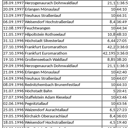
28.09.1997
Herzogenaurach Dohnwaldlauf
21,1
1:36:
20.09.1997
Erlangen Mönaulauf
10
44:10
13.09.1997
Neuhaus Straßenlauf
10
44:31
06.09.1997
Weisendorf Hochstraßenlauf
8,4
36:49
12.08.1997
Feuchtwangen
10
44:34
11.05.1997
Hilpoltstein Rothseelauf
10,8
48:33
31.12.1996
Höchstadt Silvesterlauf
6,44
27:05
27.10.1996
Frankfurt Euromarathon
42,2
3:36:
27.10.1996
Frankfurt Euromarathon
42,195
3:36:
19.10.1996
Großenseebach Waldlauf
8,85
38:20
29.09.1996
Herzogenaurach Dohnwaldlauf
21,1
1:36:
21.09.1996
Erlangen Mönaulauf
10
42:40
14.09.1996
Neuhaus Straßenlauf
10
44:07
08.09.1996
Rednitzhembach Brunenfestlauf
10
44:33
31.07.1996
Höchstadt Bahn
5
20:41
27.07.1996
Staffelstein Adam Rieselauf
10
43:46
02.06.1996
Pegnitztallauf
10
43:56
25.05.1996
Waizendorf Aurachtallauf
6,5
27:23
19.05.1996
Kirchaich Oberaurachlauf
8,4
36:03
18.05.1996
Weisendorf Hochstraßenlauf
4,5
19:40