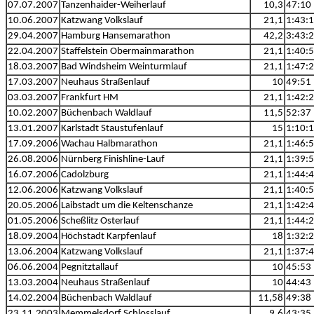
07.07.2007
Tanzenhaider-Weiherlauf
10,3
47:10
10.06.2007
Katzwang Volkslauf
21,1
1:43:
29.04.2007
Hamburg Hansemarathon
42,2
3:43:
22.04.2007
Staffelstein Obermainmarathon
21,1
1:40:
18.03.2007
Bad Windsheim Weinturmlauf
21,1
1:47:
17.03.2007
Neuhaus Straßenlauf
10
49:51
03.03.2007
Frankfurt HM
21,1
1:42:
10.02.2007
Büchenbach Waldlauf
11,5
52:37
13.01.2007
Karlstadt Staustufenlauf
15
1:10:
17.09.2006
Wachau Halbmarathon
21,1
1:46:
26.08.2006
Nürnberg Finishline-Lauf
21,1
1:39:
16.07.2006
Cadolzburg
21,1
1:44:
12.06.2006
Katzwang Volkslauf
21,1
1:40:
20.05.2006
Laibstadt um die Keltenschanze
21,1
1:42:
01.05.2006
Scheßlitz Osterlauf
21,1
1:44:
18.09.2004
Höchstadt Karpfenlauf
18
1:32:
13.06.2004
Katzwang Volkslauf
21,1
1:37:
06.06.2004
Pegnitztallauf
10
45:53
13.03.2004
Neuhaus Straßenlauf
10
44:43
14.02.2004
Büchenbach Waldlauf
11,58
49:38
23.11.2003
Memmelsdorf Schlosslauf
9,6
43:35