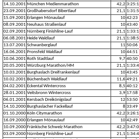
14.10.2001
München Medienmarathon
42,2
3:25:
23.09.2001
Großhabersdorf Bibertlauf
21,1
1:31:
15.09.2001
Erlangen Mönaulauf
10
42:23
08.09.2001
Neuhaus Straßenlauf
10
43:40
02.09.2001
Nürnberg Finishline-Lauf
21,1
1:33:
06.08.2001
Heide Waldlauf
21,1
1:38:
13.07.2001
Schwanberglauf
11
50:06
16.06.2001
Pronsfeld Waldlauf
10
44:51
10.06.2001
Roth Stadtlauf
9,7
40:50
20.05.2001
Würzburg Marathon/HM
21,1
1:33:
10.03.2001
Burghaslach Dreifrankenlauf
10
43:45
10.02.2001
Büchenbach Waldlauf
11,6
49:21
04.02.2001
Eckental Wintercross
8,5
40:12
28.01.2001
Veitsbronn Wintercross
3,9
17:58
06.01.2001
Kersbach Dreikönigslauf
12
53:50
14.10.2000
Burghaslacher Fackellauf
8
33:49
01.10.2000
Köln Citymarathon
42,2
3:26:
16.09.2000
Erlangen Mönaulauf
10
42:49
10.09.2000
Fränkische Schweiz Marathon
42,2
3:47:
03.09.2000
Nürnberg Finishline-Lauf
21,1
1:34: