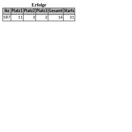
Erfolge
lkz
Platz1
Platz2
Platz3
Gesamt
Starts
587
11
3
2
16
31