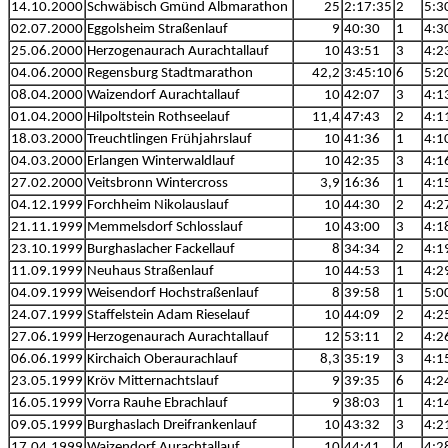
14.10.2000
Schwäbisch Gmünd Albmarathon
25
2:17:35
2
5:3
02.07.2000
Eggolsheim Straßenlauf
9
40:30
1
4:3
25.06.2000
Herzogenaurach Aurachtallauf
10
43:51
3
4:2
04.06.2000
Regensburg Stadtmarathon
42,2
3:45:10
6
5:2
08.04.2000
Waizendorf Aurachtallauf
10
42:07
3
4:1
01.04.2000
Hilpoltstein Rothseelauf
11,4
47:43
2
4:1
18.03.2000
Treuchtlingen Frühjahrslauf
10
41:36
1
4:1
04.03.2000
Erlangen Winterwaldlauf
10
42:35
3
4:1
27.02.2000
Veitsbronn Wintercross
3,9
16:36
1
4:1
04.12.1999
Forchheim Nikolauslauf
10
44:30
2
4:2
21.11.1999
Memmelsdorf Schlosslauf
10
43:00
3
4:1
23.10.1999
Burghaslacher Fackellauf
8
34:34
2
4:1
11.09.1999
Neuhaus Straßenlauf
10
44:53
1
4:2
04.09.1999
Weisendorf Hochstraßenlauf
8
39:58
1
5:0
24.07.1999
Staffelstein Adam Rieselauf
10
44:09
2
4:2
27.06.1999
Herzogenaurach Aurachtallauf
12
53:11
2
4:2
06.06.1999
Kirchaich Oberaurachlauf
8,3
35:19
3
4:1
23.05.1999
Kröv Mitternachtslauf
9
39:35
6
4:2
16.05.1999
Vorra Rauhe Ebrachlauf
9
38:03
1
4:1
09.05.1999
Burghaslach Dreifrankenlauf
10
43:32
3
4:2
17.04.1999
Waizendorf Aurachtallauf
10
44:41
4
4:2