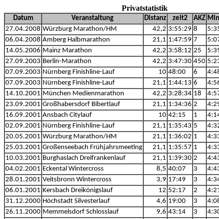
Privatstatistik
Datum
Veranstaltung
Distanz
zeit2
AKZ
Mi
27.04.2008
Würzburg Marathon/HM
42,2
3:55:29
8
5:3
06.04.2008
Amberg Halbmarathon
21,1
1:47:59
7
5:0
14.05.2006
Mainz Marathon
42,2
3:58:12
25
5:3
27.09.2003
Berlin-Marathon
42,2
3:47:30
450
5:2
07.09.2003
Nürnberg Finishline-Lauf
10
48:00
6
4:4
07.09.2003
Nürnberg Finishline-Lauf
21,1
1:44:13
6
4:5
14.10.2001
München Medienmarathon
42,2
3:28:34
18
4:5
23.09.2001
Großhabersdorf Bibertlauf
21,1
1:34:36
2
4:2
16.09.2001
Ansbach Citylauf
10
42:15
1
4:1
02.09.2001
Nürnberg Finishline-Lauf
21,1
1:35:43
5
4:3
20.05.2001
Würzburg Marathon/HM
21,1
1:36:02
1
4:3
25.03.2001
Großenseebach Frühjahrsmeeting
21,1
1:35:57
1
4:3
10.03.2001
Burghaslach Dreifrankenlauf
21,1
1:39:30
2
4:4
04.02.2001
Eckental Wintercross
8,5
40:07
3
4:4
28.01.2001
Veitsbronn Wintercross
3,9
17:49
3
4:3
06.01.2001
Kersbach Dreikönigslauf
12
52:17
2
4:2
31.12.2000
Höchstadt Silvesterlauf
4,6
19:00
3
4:0
26.11.2000
Memmelsdorf Schlosslauf
9,6
43:14
3
4:3