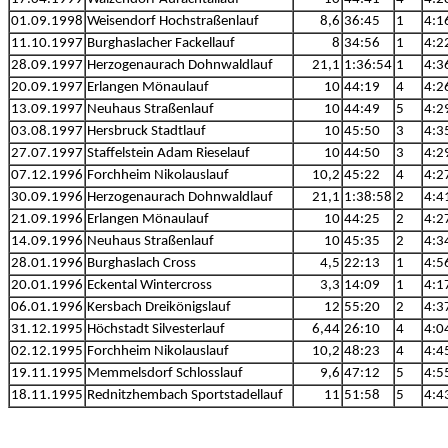
01.09.1998
Weisendorf Hochstraßenlauf
8,6
36:45
1
4:1
11.10.1997
Burghaslacher Fackellauf
8
34:56
1
4:2
28.09.1997
Herzogenaurach Dohnwaldlauf
21,1
1:36:54
1
4:3
20.09.1997
Erlangen Mönaulauf
10
44:19
4
4:2
13.09.1997
Neuhaus Straßenlauf
10
44:49
5
4:2
03.08.1997
Hersbruck Stadtlauf
10
45:50
3
4:3
27.07.1997
Staffelstein Adam Rieselauf
10
44:50
3
4:2
07.12.1996
Forchheim Nikolauslauf
10,2
45:22
4
4:2
30.09.1996
Herzogenaurach Dohnwaldlauf
21,1
1:38:58
2
4:4
21.09.1996
Erlangen Mönaulauf
10
44:25
2
4:2
14.09.1996
Neuhaus Straßenlauf
10
45:35
2
4:3
28.01.1996
Burghaslach Cross
4,5
22:13
1
4:5
20.01.1996
Eckental Wintercross
3,3
14:09
1
4:1
06.01.1996
Kersbach Dreikönigslauf
12
55:20
2
4:3
31.12.1995
Höchstadt Silvesterlauf
6,44
26:10
4
4:0
02.12.1995
Forchheim Nikolauslauf
10,2
48:23
4
4:4
19.11.1995
Memmelsdorf Schlosslauf
9,6
47:12
5
4:5
18.11.1995
Rednitzhembach Sportstadellauf
11
51:58
5
4:4