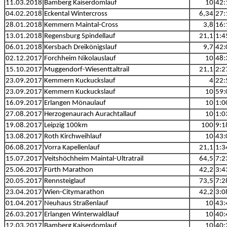
11.03.2018
Bamberg Kaiserdomlauf
10
42:
04.02.2018
Eckental Wintercross
6,34
27:
28.01.2018
Kemmern Maintal-Cross
3,8
16:
13.01.2018
Regensburg Spindellauf
21,1
1:4
06.01.2018
Kersbach Dreikönigslauf
9,7
42:
02.12.2017
Forchheim Nikolauslauf
10
48:
15.10.2017
Muggendorf-Wiesenttaltrail
21,1
2:2
23.09.2017
Kemmern Kuckuckslauf
4
22:
23.09.2017
Kemmern Kuckuckslauf
10
59:
16.09.2017
Erlangen Mönaulauf
10
1:0
27.08.2017
Herzogenaurach Aurachtallauf
10
1:0
19.08.2017
Leipzig 100km
100
9:1
13.08.2017
Roth Kirchweihlauf
10
43:
06.08.2017
Vorra Kapellenlauf
21,1
1:3
15.07.2017
Veitshöchheim Maintal-Ultratrail
64,5
7:2
25.06.2017
Fürth Marathon
42,2
3:4
20.05.2017
Rennsteiglauf
73,5
7:2
23.04.2017
Wien-Citymarathon
42,2
3:0
01.04.2017
Neuhaus Straßenlauf
10
43:
26.03.2017
Erlangen Winterwaldlauf
10
40:
12.03.2017
Bamberg Kaiserdomlauf
10
40: