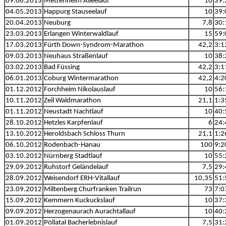
09.06.2013
Mettenheim Alleelauf
10
39:
04.05.2013
Happurg Stauseelauf
10
39:
20.04.2013
Neuburg
7,8
30:
23.03.2013
Erlangen Winterwaldlauf
15
59:
17.03.2013
Fürth Down-Syndrom-Marathon
42,2
3:1
09.03.2013
Neuhaus Straßenlauf
10
38:
03.02.2013
Bad Füssing
42,2
3:1
06.01.2013
Coburg Wintermarathon
42,2
4:2
01.12.2012
Forchheim Nikolauslauf
10
56:
10.11.2012
Zeil Waldmarathon
21,1
1:3
01.11.2012
Neustadt Nachtlauf
10
40:
28.10.2012
Hetzles Karpfenlauf
6
24:
13.10.2012
Heroldsbach Schloss Thurn
21,1
1:2
06.10.2012
Rodenbach-Hanau
100
9:2
03.10.2012
Nürnberg Stadtlauf
10
55:
29.09.2012
Ruhstorf Geländelauf
7,5
29:
28.09.2012
Weisendorf ERH-Vitallauf
10,35
51:
23.09.2012
Miltenberg Churfranken Trailrun
73
7:0
15.09.2012
Kemmern Kuckuckslauf
10
37:
09.09.2012
Herzogenaurach Aurachtallauf
10
40:
01.09.2012
Pöllatal Bacherlebnislauf
7,5
31: