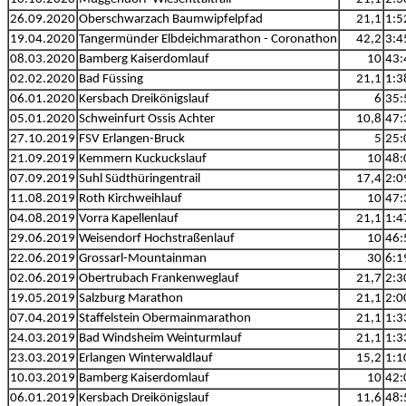
26.09.2020
Oberschwarzach Baumwipfelpfad
21,1
1:5
19.04.2020
Tangermünder Elbdeichmarathon - Coronathon
42,2
3:4
08.03.2020
Bamberg Kaiserdomlauf
10
43:
02.02.2020
Bad Füssing
21,1
1:3
06.01.2020
Kersbach Dreikönigslauf
6
35:
05.01.2020
Schweinfurt Ossis Achter
10,8
47:
27.10.2019
FSV Erlangen-Bruck
5
25:
21.09.2019
Kemmern Kuckuckslauf
10
48:
07.09.2019
Suhl Südthüringentrail
17,4
2:0
11.08.2019
Roth Kirchweihlauf
10
47:
04.08.2019
Vorra Kapellenlauf
21,1
1:4
29.06.2019
Weisendorf Hochstraßenlauf
10
46:
22.06.2019
Grossarl-Mountainman
30
6:1
02.06.2019
Obertrubach Frankenweglauf
21,7
2:3
19.05.2019
Salzburg Marathon
21,1
2:0
07.04.2019
Staffelstein Obermainmarathon
21,1
1:3
24.03.2019
Bad Windsheim Weinturmlauf
21,1
1:3
23.03.2019
Erlangen Winterwaldlauf
15,2
1:1
10.03.2019
Bamberg Kaiserdomlauf
10
42:
06.01.2019
Kersbach Dreikönigslauf
11,6
48: