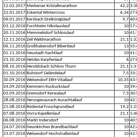
12.02.2017
Merkerser Kristallmarathon
42,2
3:3
22.01.2017
Eckental Wintercross
6,34
27:
06.01.2017
Kersbach Dreikönigslauf
9,7
40:
03.12.2016
Forchheim Nikolauslauf
10
57:
20.11.2016
Memmelsdorf Schlosslauf
10
41:
12.11.2016
Zeil Waldmarathon
21,1
1:3
06.11.2016
Großhabersdorf Bibertlauf
13
55:
01.11.2016
Neustadt Nachtlauf
10
41:
23.10.2016
Hetzles Karpfenlauf
6
27:
08.10.2016
Heroldsbach Schloss Thurn
21,1
1:3
01.10.2016
Ruhstorf Geländelauf
7,5
33:
30.09.2016
Weisendorf ERH-Vitallauf
10,35
43:
24.09.2016
Kemmern Kuckuckslauf
10
39:
03.09.2016
Gremsdorf Kerwalauf
7,5
30:
28.08.2016
Herzogenaurach Aurachtallauf
10
42:
21.08.2016
Rödental Froschgrundlauf
19,2
1:2
07.08.2016
Vorra Kapellenlauf
21,1
1:4
06.08.2016
Markt Indersdorf
10
40:
24.07.2016
Neunkirchen Brandbachlauf
10
42:
23.07.2016
Weisendorf Hochstraßenlauf
10
42: