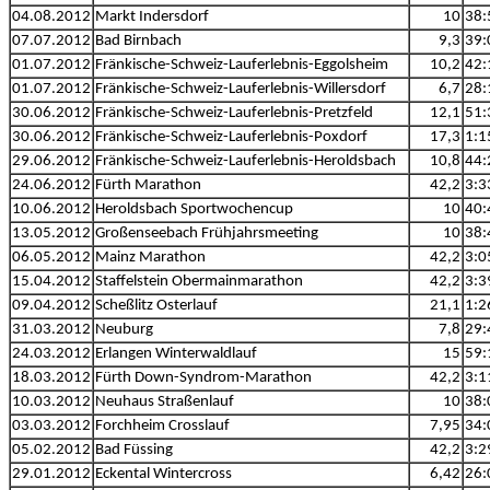
04.08.2012
Markt Indersdorf
10
38:
07.07.2012
Bad Birnbach
9,3
39:
01.07.2012
Fränkische-Schweiz-Lauferlebnis-Eggolsheim
10,2
42:
01.07.2012
Fränkische-Schweiz-Lauferlebnis-Willersdorf
6,7
28:
30.06.2012
Fränkische-Schweiz-Lauferlebnis-Pretzfeld
12,1
51:
30.06.2012
Fränkische-Schweiz-Lauferlebnis-Poxdorf
17,3
1:1
29.06.2012
Fränkische-Schweiz-Lauferlebnis-Heroldsbach
10,8
44:
24.06.2012
Fürth Marathon
42,2
3:3
10.06.2012
Heroldsbach Sportwochencup
10
40:
13.05.2012
Großenseebach Frühjahrsmeeting
10
38:
06.05.2012
Mainz Marathon
42,2
3:0
15.04.2012
Staffelstein Obermainmarathon
42,2
3:3
09.04.2012
Scheßlitz Osterlauf
21,1
1:2
31.03.2012
Neuburg
7,8
29:
24.03.2012
Erlangen Winterwaldlauf
15
59:
18.03.2012
Fürth Down-Syndrom-Marathon
42,2
3:1
10.03.2012
Neuhaus Straßenlauf
10
38:
03.03.2012
Forchheim Crosslauf
7,95
34:
05.02.2012
Bad Füssing
42,2
3:2
29.01.2012
Eckental Wintercross
6,42
26: