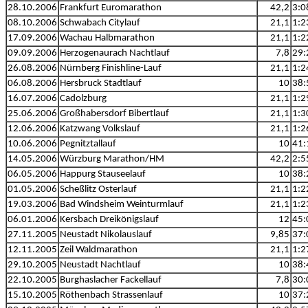
28.10.2006
Frankfurt Euromarathon
42,2
3:0
08.10.2006
Schwabach Citylauf
21,1
1:2
17.09.2006
Wachau Halbmarathon
21,1
1:2
09.09.2006
Herzogenaurach Nachtlauf
7,8
29:
26.08.2006
Nürnberg Finishline-Lauf
21,1
1:2
06.08.2006
Hersbruck Stadtlauf
10
38:
16.07.2006
Cadolzburg
21,1
1:2
25.06.2006
Großhabersdorf Bibertlauf
21,1
1:3
12.06.2006
Katzwang Volkslauf
21,1
1:2
10.06.2006
Pegnitztallauf
10
41:
14.05.2006
Würzburg Marathon/HM
42,2
2:5
06.05.2006
Happurg Stauseelauf
10
38:
01.05.2006
Scheßlitz Osterlauf
21,1
1:2
19.03.2006
Bad Windsheim Weinturmlauf
21,1
1:2
06.01.2006
Kersbach Dreikönigslauf
12
45:
27.11.2005
Neustadt Nikolauslauf
9,85
37:
12.11.2005
Zeil Waldmarathon
21,1
1:2
29.10.2005
Neustadt Nachtlauf
10
38:
22.10.2005
Burghaslacher Fackellauf
7,8
30:
15.10.2005
Röthenbach Strassenlauf
10
37: