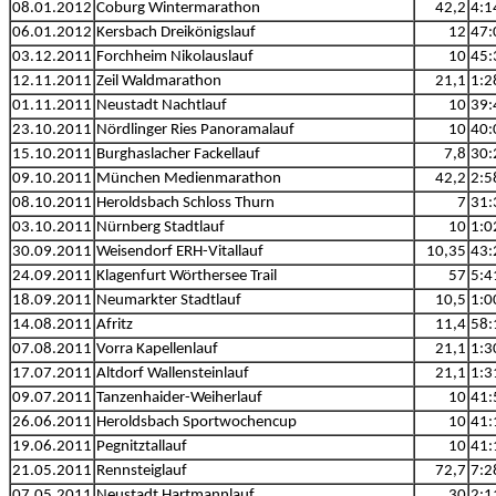
08.01.2012
Coburg Wintermarathon
42,2
4:1
06.01.2012
Kersbach Dreikönigslauf
12
47:
03.12.2011
Forchheim Nikolauslauf
10
45:
12.11.2011
Zeil Waldmarathon
21,1
1:2
01.11.2011
Neustadt Nachtlauf
10
39:
23.10.2011
Nördlinger Ries Panoramalauf
10
40:
15.10.2011
Burghaslacher Fackellauf
7,8
30:
09.10.2011
München Medienmarathon
42,2
2:5
08.10.2011
Heroldsbach Schloss Thurn
7
31:
03.10.2011
Nürnberg Stadtlauf
10
1:0
30.09.2011
Weisendorf ERH-Vitallauf
10,35
43:
24.09.2011
Klagenfurt Wörthersee Trail
57
5:4
18.09.2011
Neumarkter Stadtlauf
10,5
1:0
14.08.2011
Afritz
11,4
58:
07.08.2011
Vorra Kapellenlauf
21,1
1:3
17.07.2011
Altdorf Wallensteinlauf
21,1
1:3
09.07.2011
Tanzenhaider-Weiherlauf
10
41:
26.06.2011
Heroldsbach Sportwochencup
10
41:
19.06.2011
Pegnitztallauf
10
41:
21.05.2011
Rennsteiglauf
72,7
7:2
07.05.2011
Neustadt Hartmannlauf
30
2:1