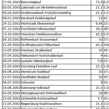
17.05.2003
Rennsteiglauf
73,5
6:5
03.05.2003
Laibstadt um die Keltenschanze
21,1
1:2
06.04.2003
Großenseebach Frühjahrsmeeting
21,1
1:4
06.01.2003
Kersbach Dreikönigslauf
12
45:
29.12.2002
Höchstadt Silvesterlauf
6,44
23:
07.12.2002
Forchheim Nikolauslauf
10,2
38:
13.10.2002
München Medienmarathon
42,2
2:5
06.10.2002
Röthenbach Strassenlauf
10
37:
21.09.2002
Großhabersdorf Bibertlauf
42,2
3:0
13.09.2002
Neuhaus Straßenlauf
10
39:
07.09.2002
Weisendorf Hochstraßenlauf
9
34:
06.09.2002
Ipsheim Weinberglauf
5,8
23:
01.09.2002
Nürnberg Finishline-Lauf
21,1
1:2
04.08.2002
Hersbruck Stadtlauf
10
37:
12.07.2002
Zweitfalter Berglauf
10
39:
06.07.2002
Schussen
9
34:
16.06.2002
Katzwang Volkslauf
21,1
1:2
02.06.2002
Herzogenaurach Dohnwaldlauf
10
38:
25.05.2002
Lichtenfels Korbstadtlauf
9,7
35:
11.05.2002
Regensburg Stadtmarathon
21,1
1:2