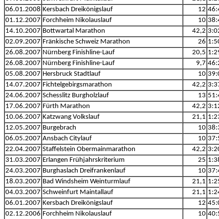
06.01.2008
Kersbach Dreikönigslauf
12
46:
01.12.2007
Forchheim Nikolauslauf
10
38:
14.10.2007
Bottwartal Marathon
42,2
3:0
02.09.2007
Fränkische Schweiz Marathon
26
1:5
26.08.2007
Nürnberg Finishline-Lauf
20,5
1:2
26.08.2007
Nürnberg Finishline-Lauf
9,7
46:
05.08.2007
Hersbruck Stadtlauf
10
39:
14.07.2007
Fichtelgebirgsmarathon
42,2
3:3
24.06.2007
Schesslitz Burgholzlauf
13
51:
17.06.2007
Fürth Marathon
42,2
3:1
10.06.2007
Katzwang Volkslauf
21,1
1:2
12.05.2007
Burgebrach
10
38:
06.05.2007
Ansbach Citylauf
10
37:
22.04.2007
Staffelstein Obermainmarathon
42,2
3:2
31.03.2007
Erlangen Frühjahrskriterium
25
1:3
24.03.2007
Burghaslach Dreifrankenlauf
10
37:
18.03.2007
Bad Windsheim Weinturmlauf
21,1
1:2
04.03.2007
Schweinfurt Maintallauf
21,1
1:2
06.01.2007
Kersbach Dreikönigslauf
12
45:
02.12.2006
Forchheim Nikolauslauf
10
40: