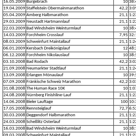
16.05.2009
Burgebrach
10
38:
19.04.2009
Staffelstein Obermainmarathon
42,2
3:0
05.04.2009
Amberg Halbmarathon
21,1
1:2
29.03.2009
Neustadt Hartmannlauf
21,1
1:2
22.03.2009
Bad Windsheim Weinturmlauf
10
38:
14.03.2009
Forchheim Crosslauf
7,95
32:
08.03.2009
Schweinfurt Maintallauf
21,1
1:2
06.01.2009
Kersbach Dreikönigslauf
12
48:
06.12.2008
Forchheim Nikolauslauf
10
38:
03.10.2008
Bad Rodach
42,2
3:0
21.09.2008
Neumarkter Stadtlauf
21,1
1:2
13.09.2008
Erlangen Mönaulauf
10
39:
07.09.2008
Fränkische Schweiz Marathon
42,2
3:0
31.08.2008
The Human Race 10K
10
1:0
24.08.2008
Nürnberg Finishline-Lauf
21,1
1:2
14.06.2008
Bieler Lauftage
100
10:
17.05.2008
Rennsteiglauf
72,7
6:5
30.03.2008
Deggendorf Halbmarathon
21,1
1:2
24.03.2008
Scheßlitz Osterlauf
21,1
1:2
16.03.2008
Bad Windsheim Weinturmlauf
10
38:
09.03.2008
Schweinfurt Maintallauf
21,1
1:2