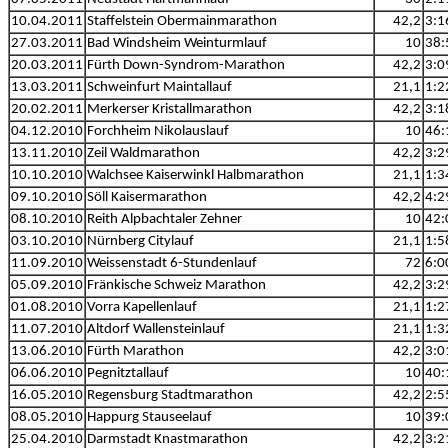
10.04.2011
Staffelstein Obermainmarathon
42,2
3:1
27.03.2011
Bad Windsheim Weinturmlauf
10
38:
20.03.2011
Fürth Down-Syndrom-Marathon
42,2
3:0
13.03.2011
Schweinfurt Maintallauf
21,1
1:2
20.02.2011
Merkerser Kristallmarathon
42,2
3:1
04.12.2010
Forchheim Nikolauslauf
10
46:
13.11.2010
Zeil Waldmarathon
42,2
3:2
10.10.2010
Walchsee Kaiserwinkl Halbmarathon
21,1
1:3
09.10.2010
Söll Kaisermarathon
42,2
4:2
08.10.2010
Reith Alpbachtaler Zehner
10
42:
03.10.2010
Nürnberg Citylauf
21,1
1:5
11.09.2010
Weissenstadt 6-Stundenlauf
72
6:0
05.09.2010
Fränkische Schweiz Marathon
42,2
3:2
01.08.2010
Vorra Kapellenlauf
21,1
1:2
11.07.2010
Altdorf Wallensteinlauf
21,1
1:3
13.06.2010
Fürth Marathon
42,2
3:0
06.06.2010
Pegnitztallauf
10
40:
16.05.2010
Regensburg Stadtmarathon
42,2
2:5
08.05.2010
Happurg Stauseelauf
10
39:
25.04.2010
Darmstadt Knastmarathon
42,2
3:2