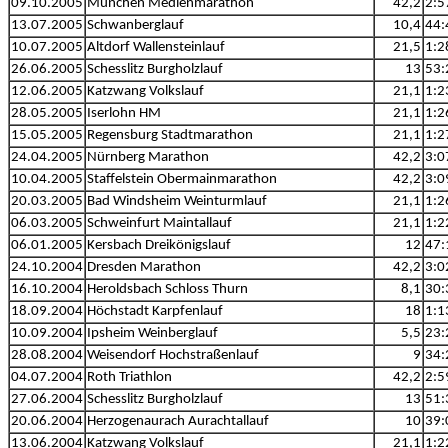
09.10.2005
München Medienmarathon
42,2
2:5
13.07.2005
Schwanberglauf
10,4
44:
10.07.2005
Altdorf Wallensteinlauf
21,5
1:2
26.06.2005
Schesslitz Burgholzlauf
13
53:
12.06.2005
Katzwang Volkslauf
21,1
1:2
28.05.2005
Iserlohn HM
21,1
1:2
15.05.2005
Regensburg Stadtmarathon
21,1
1:2
24.04.2005
Nürnberg Marathon
42,2
3:0
10.04.2005
Staffelstein Obermainmarathon
42,2
3:0
20.03.2005
Bad Windsheim Weinturmlauf
21,1
1:2
06.03.2005
Schweinfurt Maintallauf
21,1
1:2
06.01.2005
Kersbach Dreikönigslauf
12
47:
24.10.2004
Dresden Marathon
42,2
3:0
16.10.2004
Heroldsbach Schloss Thurn
8,1
30:
18.09.2004
Höchstadt Karpfenlauf
18
1:1
10.09.2004
Ipsheim Weinberglauf
5,5
23:
28.08.2004
Weisendorf Hochstraßenlauf
9
34:
04.07.2004
Roth Triathlon
42,2
2:5
27.06.2004
Schesslitz Burgholzlauf
13
51:
20.06.2004
Herzogenaurach Aurachtallauf
10
39:
13.06.2004
Katzwang Volkslauf
21,1
1:2