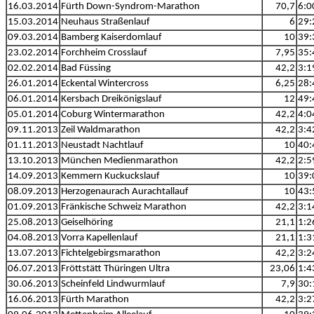
16.03.2014
Fürth Down-Syndrom-Marathon
70,7
6:0
15.03.2014
Neuhaus Straßenlauf
6
29:
09.03.2014
Bamberg Kaiserdomlauf
10
39:
23.02.2014
Forchheim Crosslauf
7,95
35:
02.02.2014
Bad Füssing
42,2
3:1
26.01.2014
Eckental Wintercross
6,25
28:
06.01.2014
Kersbach Dreikönigslauf
12
49:
05.01.2014
Coburg Wintermarathon
42,2
4:0
09.11.2013
Zeil Waldmarathon
42,2
3:4
01.11.2013
Neustadt Nachtlauf
10
40:
13.10.2013
München Medienmarathon
42,2
2:5
14.09.2013
Kemmern Kuckuckslauf
10
39:
08.09.2013
Herzogenaurach Aurachtallauf
10
43:
01.09.2013
Fränkische Schweiz Marathon
42,2
3:1
25.08.2013
Geiselhöring
21,1
1:2
04.08.2013
Vorra Kapellenlauf
21,1
1:3
13.07.2013
Fichtelgebirgsmarathon
42,2
3:2
06.07.2013
Fröttstätt Thüringen Ultra
23,06
1:4
30.06.2013
Scheinfeld Lindwurmlauf
7,9
30:
16.06.2013
Fürth Marathon
42,2
3:2