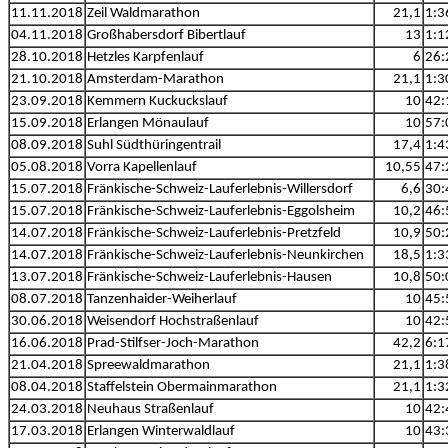
11.11.2018
Zeil Waldmarathon
21,1
1:3
04.11.2018
Großhabersdorf Bibertlauf
13
1:1
28.10.2018
Hetzles Karpfenlauf
6
26:
21.10.2018
Amsterdam-Marathon
21,1
1:3
23.09.2018
Kemmern Kuckuckslauf
10
42:
15.09.2018
Erlangen Mönaulauf
10
57:
08.09.2018
Suhl Südthüringentrail
17,4
1:4
05.08.2018
Vorra Kapellenlauf
10,55
47:
15.07.2018
Fränkische-Schweiz-Lauferlebnis-Willersdorf
6,6
30:
15.07.2018
Fränkische-Schweiz-Lauferlebnis-Eggolsheim
10,2
46:
14.07.2018
Fränkische-Schweiz-Lauferlebnis-Pretzfeld
10,9
50:
14.07.2018
Fränkische-Schweiz-Lauferlebnis-Neunkirchen
18,5
1:3
13.07.2018
Fränkische-Schweiz-Lauferlebnis-Hausen
10,8
50:
08.07.2018
Tanzenhaider-Weiherlauf
10
45:
30.06.2018
Weisendorf Hochstraßenlauf
10
42:
16.06.2018
Prad-Stilfser-Joch-Marathon
42,2
6:1
21.04.2018
Spreewaldmarathon
21,1
1:3
08.04.2018
Staffelstein Obermainmarathon
21,1
1:3
24.03.2018
Neuhaus Straßenlauf
10
42:
17.03.2018
Erlangen Winterwaldlauf
10
43: