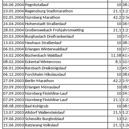
06.06.2004
Pegnitztallauf
10
38:
23.05.2004
Regensburg Stadtmarathon
21,1
1:2
02.05.2004
Nürnberg Marathon
42,2
2:5
24.04.2004
Hohenstadt Straßenlauf
10
36:
28.03.2004
Großenseebach Frühjahrsmeeting
21,1
1:2
20.03.2004
Burghaslach Dreifrankenlauf
10
37:
13.03.2004
Neuhaus Straßenlauf
10
38:
06.03.2004
Erlangen Winterwaldlauf
10
37:
14.02.2004
Büchenbach Waldlauf
11,58
41:
08.02.2004
Eckental Wintercross
8,5
32:
06.01.2004
Kersbach Dreikönigslauf
12
45:
06.12.2003
Forchheim Nikolauslauf
10
38:
27.09.2003
Berlin-Marathon
42,2
2:5
20.09.2003
Erlangen Mönaulauf
10
38:
07.09.2003
Nürnberg Finishline-Lauf
10
39:
07.09.2003
Nürnberg Finishline-Lauf
21,1
1:2
08.08.2003
Bad Kohlgrub
10
38:
13.07.2003
Altdorf Wallensteinlauf
21,5
1:2
29.06.2003
Schesslitz Burgholzlauf
13
52:
15.06.2003
Katzwang Volkslauf
21,1
1:2