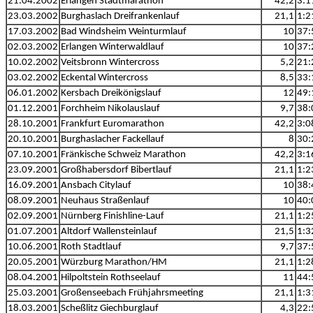
21.04.2002
Erlangen Stadtmarathon
42,2
3:1
23.03.2002
Burghaslach Dreifrankenlauf
21,1
1:2
17.03.2002
Bad Windsheim Weinturmlauf
10
37:
02.03.2002
Erlangen Winterwaldlauf
10
37:
10.02.2002
Veitsbronn Wintercross
5,2
21:
03.02.2002
Eckental Wintercross
8,5
33:
06.01.2002
Kersbach Dreikönigslauf
12
49:
01.12.2001
Forchheim Nikolauslauf
9,7
38:
28.10.2001
Frankfurt Euromarathon
42,2
3:0
20.10.2001
Burghaslacher Fackellauf
8
30:
07.10.2001
Fränkische Schweiz Marathon
42,2
3:1
23.09.2001
Großhabersdorf Bibertlauf
21,1
1:2
16.09.2001
Ansbach Citylauf
10
38:
08.09.2001
Neuhaus Straßenlauf
10
40:
02.09.2001
Nürnberg Finishline-Lauf
21,1
1:2
01.07.2001
Altdorf Wallensteinlauf
21,5
1:3
10.06.2001
Roth Stadtlauf
9,7
37:
20.05.2001
Würzburg Marathon/HM
21,1
1:2
08.04.2001
Hilpoltstein Rothseelauf
11
44:
25.03.2001
Großenseebach Frühjahrsmeeting
21,1
1:3
18.03.2001
Scheßlitz Giechburglauf
4,3
22: