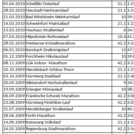
05.04.2010
Scheßlitz Osterlauf
21,1
1:2
28.03.2010
Neustadt Hartmannlauf
21,1
1:2
21.03.2010
Bad Windsheim Weinturmlauf
10
39:
14.03.2010
Schweinfurt Maintallauf
21,1
1:2
13.03.2010
Neuhaus Straßenlauf
6
34:
07.03.2010
Hilpoltstein Rothseelauf
10,4
41:
28.02.2010
Merkerser Kristallmarathon
42,2
3:2
06.01.2010
Kersbach Dreikönigslauf
12
47:
05.12.2009
Forchheim Nikolauslauf
10
39:
08.11.2009
LGA Indoor -Marathon
42,2
3:3
10.10.2009
Heroldsbach Schloss Thurn
21,1
1:2
03.10.2009
Nürnberg Stadtlauf
21,1
2:4
20.09.2009
Weisendorf Hochstraßenlauf
9
34:
19.09.2009
Erlangen Mönaulauf
10
38:
06.09.2009
Fränkische Schweiz Marathon
42,2
3:0
23.08.2009
Nürnberg Finishline-Lauf
42,2
3:0
25.07.2009
Heroldsberger Straßenlauf
10
40:
28.06.2009
Fürth Marathon
42,2
3:0
14.06.2009
Katzwang Volkslauf
21,1
1:2
24.05.2009
Regensburg Stadtmarathon
42,2
2:5