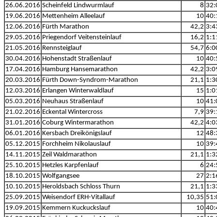
26.06.2016
Scheinfeld Lindwurmlauf
8
32:
19.06.2016
Mettenheim Alleelauf
10
40:
12.06.2016
Fürth Marathon
42,2
3:4
29.05.2016
Priegendorf Veitensteinlauf
16,2
1:1
21.05.2016
Rennsteiglauf
54,7
6:0
30.04.2016
Hohenstadt Straßenlauf
10
40:
17.04.2016
Hamburg Hansemarathon
42,2
3:0
20.03.2016
Fürth Down-Syndrom-Marathon
21,1
1:3
12.03.2016
Erlangen Winterwaldlauf
15
1:0
05.03.2016
Neuhaus Straßenlauf
10
41:
21.02.2016
Eckental Wintercross
7,9
39:
31.01.2016
Coburg Wintermarathon
42,2
4:0
06.01.2016
Kersbach Dreikönigslauf
12
48:
05.12.2015
Forchheim Nikolauslauf
10
39:
14.11.2015
Zeil Waldmarathon
21,1
1:3
25.10.2015
Hetzles Karpfenlauf
6
24:
18.10.2015
Wolfgangsee
27
2:1
10.10.2015
Heroldsbach Schloss Thurn
21,1
1:3
25.09.2015
Weisendorf ERH-Vitallauf
10,35
51:
19.09.2015
Kemmern Kuckuckslauf
10
40: