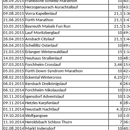
06.09.2015
Fränkische Schweiz Marathon
10
40:
30.08.2015
Herzogenaurach Aurachtallauf
10
43:
09.08.2015
Vorra Kapellenlauf
21,1
1:3
21.06.2015
Fürth Marathon
21,1
1:4
10.05.2015
Bayreuth Maisels Fun Run
21,1
1:3
01.05.2015
Lauf Moritzberglauf
10
49:
26.04.2015
Ansbach Citylauf
21,1
1:4
06.04.2015
Scheßlitz Osterlauf
10
49:
21.03.2015
Erlangen Winterwaldlauf
15
1:1
14.03.2015
Neuhaus Straßenlauf
10
48:
07.03.2015
Forchheim Crosslauf
3,46
15:
05.03.2015
Fürth Down-Syndrom-Marathon
10
42:
08.02.2015
Eckental Wintercross
6,25
27:
06.01.2015
Kersbach Dreikönigslauf
6
26:
06.12.2014
Forchheim Nikolauslauf
10
53:
30.11.2014
Igensdorf Adventslauf
10
1:2
09.11.2014
Hetzles Karpfenlauf
6
28:
01.11.2014
Neustadt Nachtlauf
4,3
22:
19.10.2014
Wolfgangsee
10
1:0
11.10.2014
Heroldsbach Schloss Thurn
7
36:
02.08.2014
Markt Indersdorf
10
40: