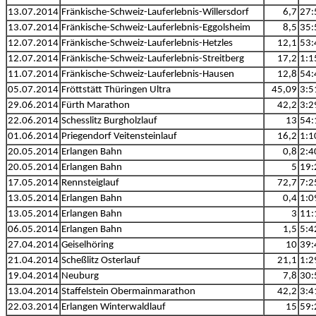
13.07.2014
Fränkische-Schweiz-Lauferlebnis-Willersdorf
6,7
27:
13.07.2014
Fränkische-Schweiz-Lauferlebnis-Eggolsheim
8,5
35:
12.07.2014
Fränkische-Schweiz-Lauferlebnis-Hetzles
12,1
53:
12.07.2014
Fränkische-Schweiz-Lauferlebnis-Streitberg
17,2
1:1
11.07.2014
Fränkische-Schweiz-Lauferlebnis-Hausen
12,8
54:
05.07.2014
Fröttstätt Thüringen Ultra
45,09
3:5
29.06.2014
Fürth Marathon
42,2
3:2
22.06.2014
Schesslitz Burgholzlauf
13
54:
01.06.2014
Priegendorf Veitensteinlauf
16,2
1:1
20.05.2014
Erlangen Bahn
0,8
2:4
20.05.2014
Erlangen Bahn
5
19:
17.05.2014
Rennsteiglauf
72,7
7:2
13.05.2014
Erlangen Bahn
0,4
1:0
13.05.2014
Erlangen Bahn
3
11:
06.05.2014
Erlangen Bahn
1,5
5:4
27.04.2014
Geiselhöring
10
39:
21.04.2014
Scheßlitz Osterlauf
21,1
1:2
19.04.2014
Neuburg
7,8
30:
13.04.2014
Staffelstein Obermainmarathon
42,2
3:4
22.03.2014
Erlangen Winterwaldlauf
15
59: