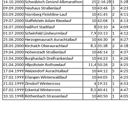
14.10.2000
Schwäbisch Gmünd Albmarathon
25
2:16:28
1
5:2
09.09.2000
Neuhaus Straßenlauf
10
43:46
3
4:2
03.09.2000
Nürnberg Finishline-Lauf
10
41:45
2
4:1
29.07.2000
Staffelstein Adam Rieselauf
10
42:06
1
4:1
16.07.2000
Haßfurt Stadtlauf
8
33:10
4
4:0
01.07.2000
Scheinfeld Lindwurmlauf
7,9
33:13
1
4:1
25.06.2000
Herzogenaurach Aurachtallauf
10
44:30
4
4:2
28.05.2000
Kirchaich Oberaurachlauf
8,3
35:38
2
4:1
29.04.2000
Hohenstadt Straßenlauf
10
46:14
2
4:3
15.04.2000
Burghaslach Dreifrankenlauf
10
44:23
1
4:2
01.04.2000
Hilpoltstein Rothseelauf
11,4
50:26
2
4:2
17.04.1999
Waizendorf Aurachtallauf
10
44:12
5
4:2
27.02.1999
Erlangen Winterwaldlauf
10
44:05
1
4:2
21.02.1999
Zirndorf Wintercross
4
19:31
1
4:5
07.02.1999
Eckental Wintercross
8,5
40:41
1
4:4
10.10.1998
Röthenbach Strassenlauf
10
40:50
1
4:0