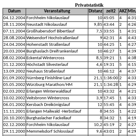
Privatstatistik
Datum
Veranstaltung
Distanz
zeit2
AKZ
Min
04.12.2004
Forchheim Nikolauslauf
10
45:05
4
4:3
28.11.2004
Neustadt Nikolauslauf
9,85
43:44
2
4:2
07.11.2004
Großhabersdorf Bibertlauf
7,5
33:55
1
4:3
28.08.2004
Weisendorf Hochstraßenlauf
9
42:31
4
4:4
24.04.2004
Hohenstadt Straßenlauf
10
44:25
1
4:2
20.03.2004
Burghaslach Dreifrankenlauf
10
46:27
1
4:3
08.02.2004
Eckental Wintercross
8,5
39:21
1
4:3
31.12.2003
Höchstadt Silvesterlauf
4,6
19:31
5
4:1
13.09.2002
Neuhaus Straßenlauf
10
46:12
4
4:3
01.09.2002
Nürnberg Finishline-Lauf
21,1
1:36:00
2
4:3
05.05.2002
Würzburg Marathon/HM
21,1
1:34:28
1
4:2
02.03.2002
Erlangen Winterwaldlauf
10
43:32
4
4:2
10.02.2002
Veitsbronn Wintercross
3,9
17:45
1
4:3
06.01.2002
Kersbach Dreikönigslauf
12
55:45
4
4:3
11.11.2001
Erlangen Mailwald -Herbstlauf
8
34:55
1
4:2
20.10.2001
Burghaslacher Fackellauf
8
34:32
1
4:1
02.12.2000
Forchheim Nikolauslauf
10,2
45:19
2
4:2
29.11.2000
Memmelsdorf Schlosslauf
9,6
43:01
2
4:2