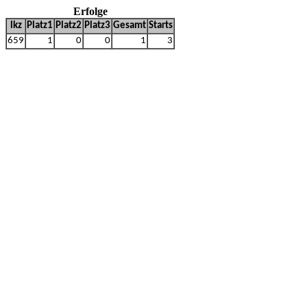
Erfolge
lkz
Platz1
Platz2
Platz3
Gesamt
Starts
659
1
0
0
1
3