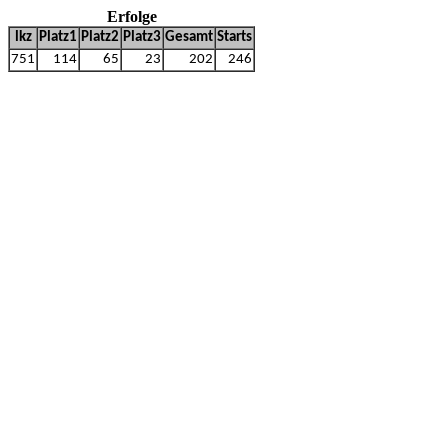
Erfolge
lkz
Platz1
Platz2
Platz3
Gesamt
Starts
751
114
65
23
202
246