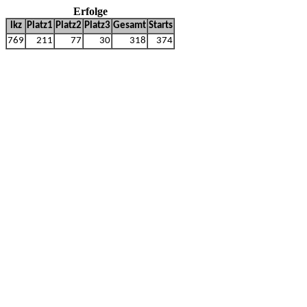
Erfolge
lkz
Platz1
Platz2
Platz3
Gesamt
Starts
769
211
77
30
318
374